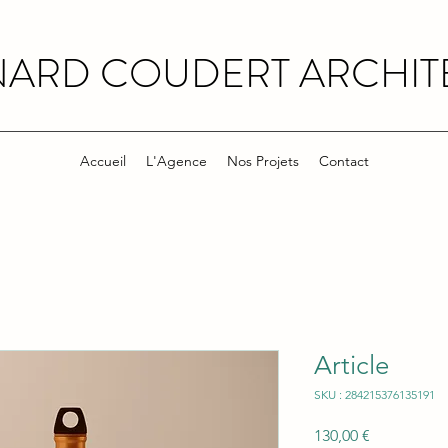
NARD COUDERT ARCHIT
Accueil
L'Agence
Nos Projets
Contact
Article
SKU : 284215376135191
Prix
130,00 €